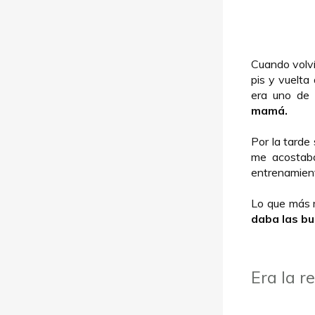
Cuando volv
pis y vuelta
era uno de
mamá.
Por la tarde 
me acostab
entrenamiento
Lo que más m
daba las b
Era la r