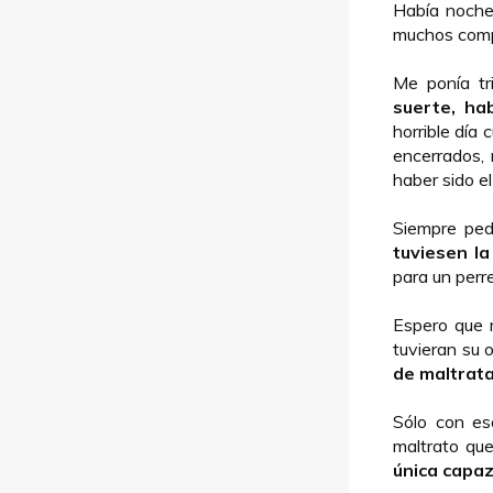
Había noche
muchos compi
Me ponía tr
suerte, ha
horrible día
encerrados, 
haber sido el
Siempre ped
tuviesen l
para un perre
Espero que 
tuvieran su 
de maltrat
Sólo con es
maltrato que
única capaz