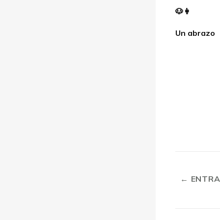
🐶👩
Un abrazo
← ENTRA