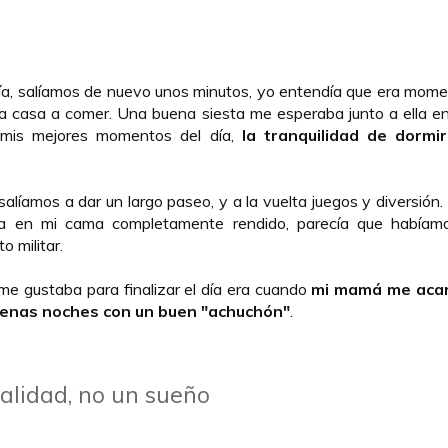
ía, salíamos de nuevo unos minutos, yo entendía que era mome
 a casa a comer. Una buena siesta me esperaba junto a ella en
 mis mejores momentos del día,
la tranquilidad de dormi
salíamos a dar un largo paseo, y a la vuelta juegos y diversión.
a en mi cama completamente rendido, parecía que habíamo
 militar.
e gustaba para finalizar el día era cuando
mi mamá me acar
uenas noches con un buen "achuchón"
.
ealidad, no un sueño