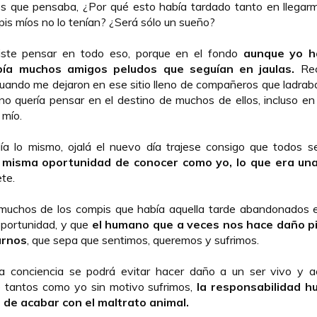
s que pensaba, ¿Por qué esto había tardado tanto en llegar
s míos no lo tenían? ¿Será sólo un sueño?
iste pensar en todo eso, porque en el fondo
aunque yo h
bía muchos amigos peludos que seguían en jaulas.
Re
 cuando me dejaron en ese sitio lleno de compañeros que ladra
no quería pensar en el destino de muchos de ellos, incluso en
 mío.
ía lo mismo, ojalá el nuevo día trajese consigo que todos s
a misma oportunidad de conocer como yo, lo que era una
te.
muchos de los compis que había aquella tarde abandonados en
oportunidad, y que
el humano que a veces nos hace daño p
arnos
, que sepa que sentimos, queremos y sufrimos.
a conciencia se podrá evitar hacer daño a un ser vivo y a
 tantos como yo sin motivo sufrimos,
la responsabilidad h
 de acabar con el maltrato animal.