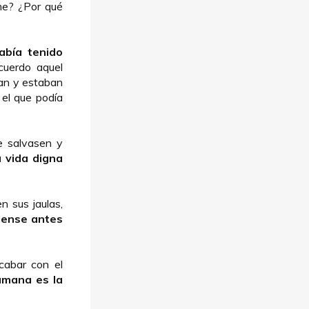
me? ¿Por qué
abía tenido
cuerdo aquel
ban y estaban
 el que podía
e salvasen y
 vida digna
 sus jaulas,
iense antes
cabar con el
umana es la