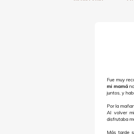
Fue muy rec
mi mamá
n
juntos, y ha
Por la maña
Al volver m
disfrutaba m
Más tarde s