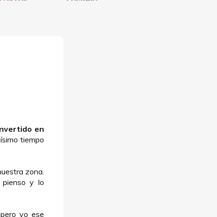
onvertido en
ísimo tiempo
uestra zona.
 pienso y lo
 pero yo ese